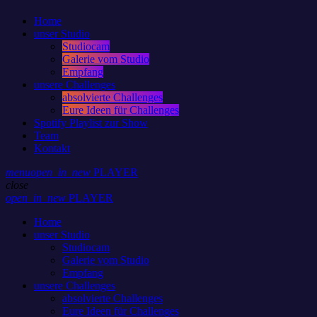
Home
unser Studio
Studiocam
Galerie vom Studio
Empfang
unsere Challenges
absolvierte Challenges
Eure Ideen für Challenges
Spotify Playlist zur Show
Team
Kontakt
menu
open_in_new
PLAYER
close
open_in_new
PLAYER
Home
unser Studio
Studiocam
Galerie vom Studio
Empfang
unsere Challenges
absolvierte Challenges
Eure Ideen für Challenges