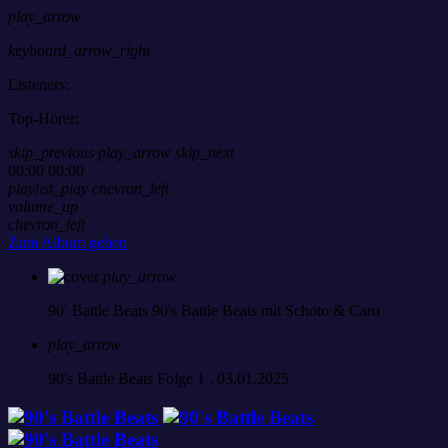
play_arrow
keyboard_arrow_right
Listeners:
Top-Hörer:
skip_previous
play_arrow
skip_next
00:00
00:00
playlist_play
chevron_left
volume_up
chevron_left
Zum Album gehen
play_arrow
90′ Battle Beats
90's Battle Beats mit Schoto & Caro
play_arrow
90's Battle Beats Folge 1 . 03.01.2025