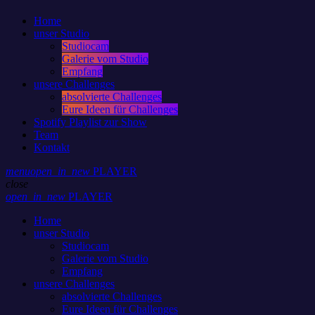
Home
unser Studio
Studiocam
Galerie vom Studio
Empfang
unsere Challenges
absolvierte Challenges
Eure Ideen für Challenges
Spotify Playlist zur Show
Team
Kontakt
menu
open_in_new
PLAYER
close
open_in_new
PLAYER
Home
unser Studio
Studiocam
Galerie vom Studio
Empfang
unsere Challenges
absolvierte Challenges
Eure Ideen für Challenges