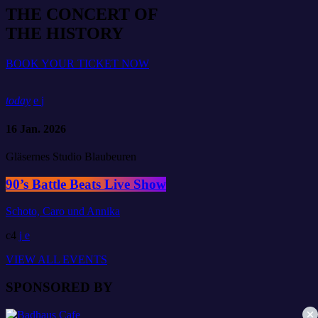
THE CONCERT OF
THE HISTORY
BOOK YOUR TICKET NOW
today
16
Jan. 2026
Gläsernes Studio Blaubeuren
90’s Battle Beats Live Show
Schoto, Caro und Annika
4
VIEW ALL EVENTS
SPONSORED BY