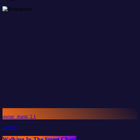
queue_music
2
1
Country
Walking In The Street Chart