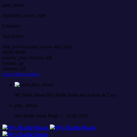
play_arrow
keyboard_arrow_right
Listeners:
Top-Hörer:
skip_previous
play_arrow
skip_next
00:00
00:00
playlist_play
chevron_left
volume_up
chevron_left
Zum Album gehen
play_arrow
90′ Battle Beats
90's Battle Beats mit Schoto & Caro
play_arrow
90's Battle Beats Folge 1 . 03.01.2025