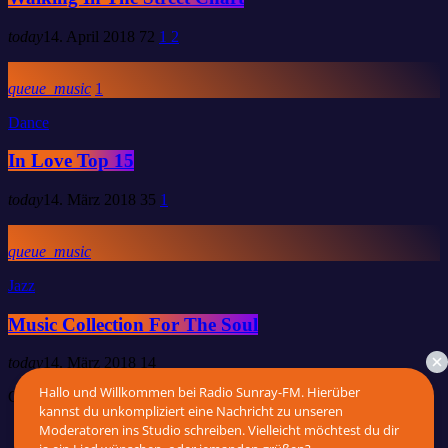
today
14. April 2018
72
1
2
queue_music
1
Dance
In Love Top 15
today
14. März 2018
35
1
queue_music
Jazz
Music Collection For The Soul
today
14. März 2018
14
Hallo und Willkommen bei Radio Sunray-FM. Hierüber
Copyright 2026 by Radio Sunray-FM
kannst du unkompliziert eine Nachricht zu unseren
Moderatoren ins Studio schreiben. Vielleicht möchtest du dir
Home