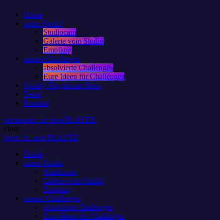
Home
unser Studio
Studiocam
Galerie vom Studio
Empfang
unsere Challenges
absolvierte Challenges
Eure Ideen für Challenges
Spotify Playlist zur Show
Team
Kontakt
menu
open_in_new
PLAYER
close
open_in_new
PLAYER
Home
unser Studio
Studiocam
Galerie vom Studio
Empfang
unsere Challenges
absolvierte Challenges
Eure Ideen für Challenges