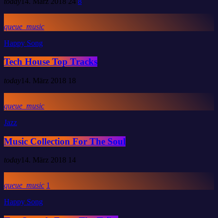
today
14. März 2018
24
8
queue_music
Happy Song
Tech House Top Tracks
today
14. März 2018
18
queue_music
Jazz
Music Collection For The Soul
today
14. März 2018
14
queue_music
1
Happy Song