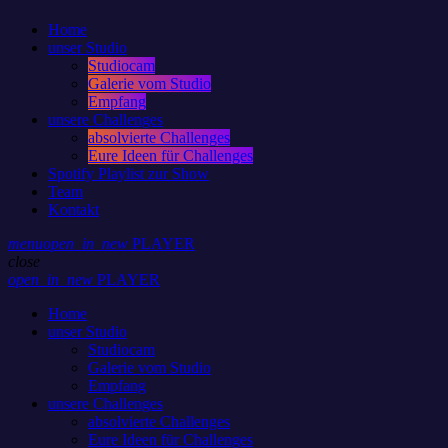
Home
unser Studio
Studiocam
Galerie vom Studio
Empfang
unsere Challenges
absolvierte Challenges
Eure Ideen für Challenges
Spotify Playlist zur Show
Team
Kontakt
menu
open_in_new
PLAYER
close
open_in_new
PLAYER
Home
unser Studio
Studiocam
Galerie vom Studio
Empfang
unsere Challenges
absolvierte Challenges
Eure Ideen für Challenges