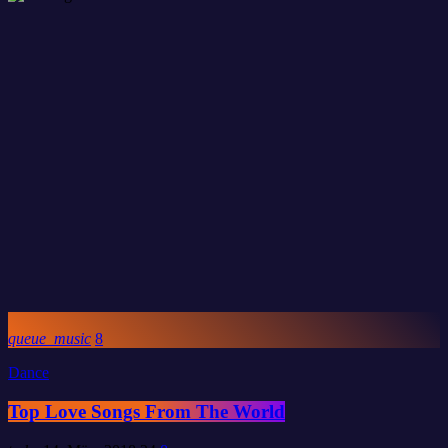
queue_music
8
Dance
Top Love Songs From The World