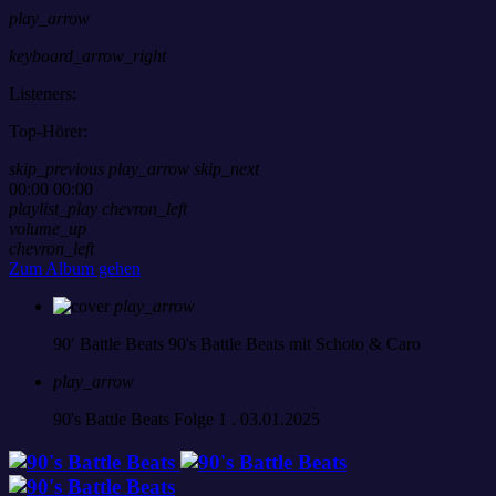
play_arrow
keyboard_arrow_right
Listeners:
Top-Hörer:
skip_previous
play_arrow
skip_next
00:00
00:00
playlist_play
chevron_left
volume_up
chevron_left
Zum Album gehen
play_arrow
90′ Battle Beats
90's Battle Beats mit Schoto & Caro
play_arrow
90's Battle Beats Folge 1 . 03.01.2025